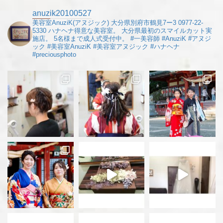
anuzik20100527
美容室AnuziK(アヌジック)
大分県別府市鶴見7ー3
0977-22-
5330
ハナヘナ得意な美容室。
大分県最初のスマイルカット実
施店。
5名様まで成人式受付中。
#一美容師
#AnuziK
#アヌジ
ック
#美容室AnuziK
#美容室アヌジック
#ハナヘナ
#preciousphoto