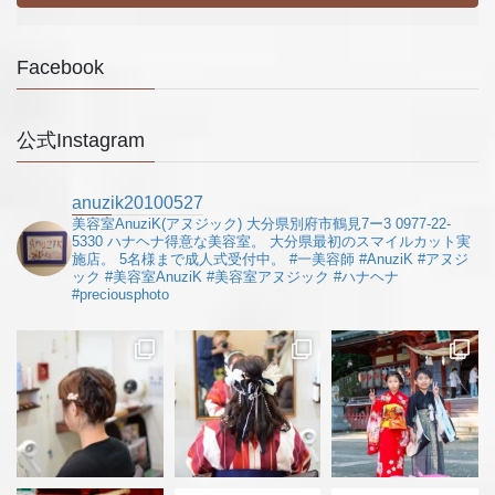
Facebook
公式Instagram
anuzik20100527
美容室AnuziK(アヌジック)
大分県別府市鶴見7ー3
0977-22-
5330
ハナヘナ得意な美容室。
大分県最初のスマイルカット実
施店。
5名様まで成人式受付中。
#一美容師
#AnuziK
#アヌジ
ック
#美容室AnuziK
#美容室アヌジック
#ハナヘナ
#preciousphoto