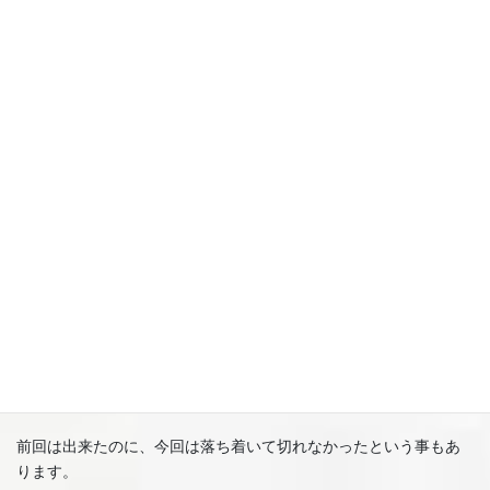
（久しぶり過ぎるとお子様も感覚を忘れてる時もあるので、美容
室慣らしの感じで来てください。）
カットクロス着るのが苦手、水が好き、お菓子やジュース食べな
がらだと頑張れるお子様もいますので、お着替えのご用意してお
いてください。
お気に入りのオモチャやゲームなど持ってきてくれても大丈夫で
す。
お子様が落ち着いて安心して切れるようになるといいので。
お店の方針として、お代金は少しでも切れるようになるまで頂か
ないようにしてますので、お気軽に美容室慣らしに来てください
ね。
最初から全て出来なくても、一つずつスモールステップでクリア
していくと、いつか切れるようになります。
前回は出来たのに、今回は落ち着いて切れなかったという事もあ
ります。