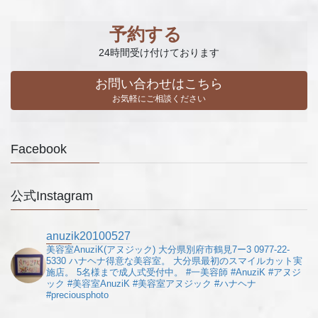
予約する
24時間受け付けております
お問い合わせはこちら
お気軽にご相談ください
Facebook
公式Instagram
anuzik20100527
美容室AnuziK(アヌジック)
大分県別府市鶴見7ー3
0977-22-
5330
ハナヘナ得意な美容室。
大分県最初のスマイルカット実
施店。
5名様まで成人式受付中。
#一美容師
#AnuziK
#アヌジ
ック
#美容室AnuziK
#美容室アヌジック
#ハナヘナ
#preciousphoto