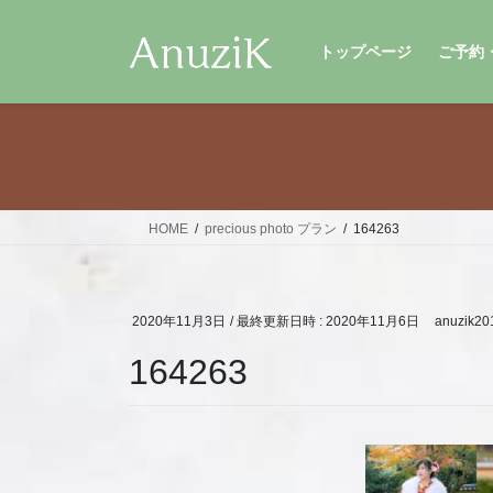
コ
ナ
ン
ビ
トップページ
ご予約
テ
ゲ
ン
ー
ツ
シ
へ
ョ
ス
ン
キ
に
ッ
移
HOME
precious photo プラン
164263
プ
動
2020年11月3日
/ 最終更新日時 :
2020年11月6日
anuzik20
164263