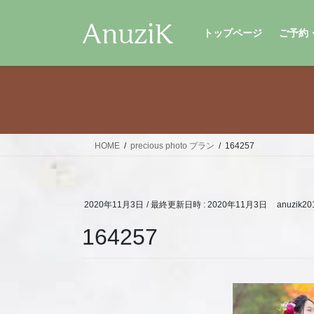
コ
ナ
ン
ビ
トップページ
ご予約
テ
ゲ
ン
ー
ツ
シ
へ
ョ
ス
ン
キ
に
ッ
移
HOME
precious photo プラン
164257
プ
動
2020年11月3日
/ 最終更新日時 :
2020年11月3日
anuzik20
164257