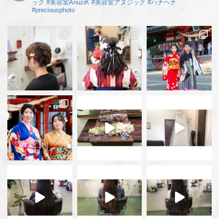
ック
#美容室AnuziK
#美容室アヌジック
#ハナヘナ
#preciousphoto