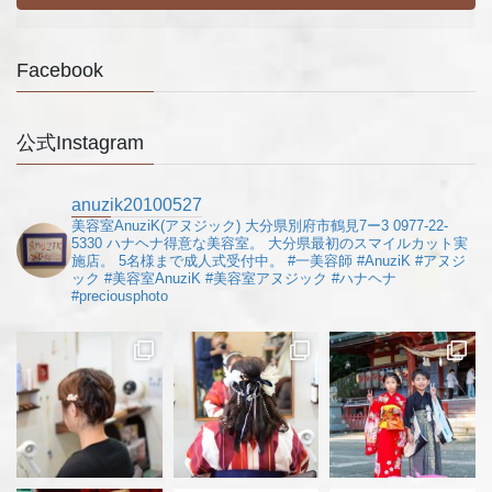
Facebook
公式Instagram
anuzik20100527
美容室AnuziK(アヌジック)
大分県別府市鶴見7ー3
0977-22-
5330
ハナヘナ得意な美容室。
大分県最初のスマイルカット実
施店。
5名様まで成人式受付中。
#一美容師
#AnuziK
#アヌジ
ック
#美容室AnuziK
#美容室アヌジック
#ハナヘナ
#preciousphoto