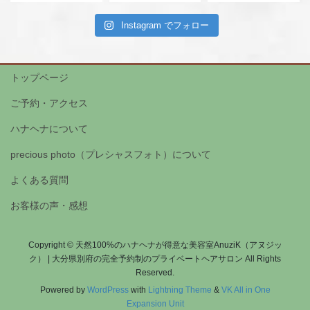
Instagram でフォロー
トップページ
ご予約・アクセス
ハナヘナについて
precious photo（プレシャスフォト）について
よくある質問
お客様の声・感想
Copyright © 天然100%のハナヘナが得意な美容室AnuziK（アヌジッ
ク） | 大分県別府の完全予約制のプライベートヘアサロン All Rights
Reserved.
Powered by
WordPress
with
Lightning Theme
&
VK All in One
Expansion Unit