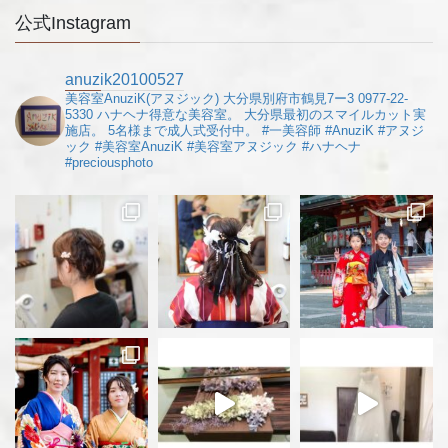
公式Instagram
anuzik20100527
美容室AnuziK(アヌジック)
大分県別府市鶴見7ー3
0977-22-
5330
ハナヘナ得意な美容室。
大分県最初のスマイルカット実
施店。
5名様まで成人式受付中。
#一美容師
#AnuziK
#アヌジ
ック
#美容室AnuziK
#美容室アヌジック
#ハナヘナ
#preciousphoto